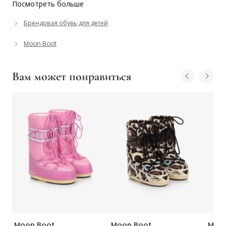
Посмотреть больше
Брендовая обувь для детей
Moon Boot
Вам может понравиться
Moon Boot
Moon Boot
Moon