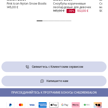
ow
Pink Icon Nylon Snow Boots
Сноубуты коричневые
Серые
145,00 £
леопардовые для девочек
малы
145,00 £
102,00 £
90,00
-30%
Свяжитесь с Клиентским сервисом
Напишите нам
ПРИСОЕДИНЯЙТЕСЬ К ПРОГРАММЕ БОНУСЫ CHILDRENSALON