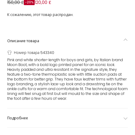
Розовые зимние полусапоги Icon
150,00 £
120,00 £
-20%
К сожалению, этот товар распродан.
Описание товара
Номер товара 543340
Pink and white shorter-length for boys and girls, by Italian brand
Moon Boot, with a bold logo printed panel for an iconic look.
Heavily padded and ultra resistant in the signature style, they
feature a two-tone thermoplastic sole with little suction pads at
the bottom for better grip. They have faux leather trims with further
logo branding, a stylish lace-up look and a drawstring tie on the
ankle cuffs for a warm and comfortable fit. The technological foam
lining will feel snug at first but will mould to the size and shape of
the foot after a few hours of wear.
Подробнее