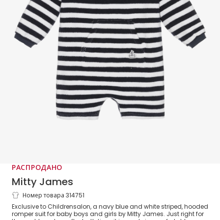
РАСПРОДАНО
Mitty James
Номер товара 314751
Махровый ромпер в синюю полоску для
Exclusive to Childrensalon, a navy blue and white striped, hooded
малышей
romper suit for baby boys and girls by Mitty James. Just right for