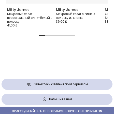
Mitty James
Mitty James
Mitt
s
Махровый халат
Махровый халат в синюю
Girls
персональный сине-белый в
полоску из хлопка
Skirt 
полоску
36,00 £
38,00
41,00 £
Свяжитесь с Клиентским сервисом
Напишите нам
ПРИСОЕДИНЯЙТЕСЬ К ПРОГРАММЕ БОНУСЫ CHILDRENSALON