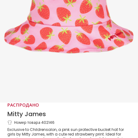
РАСПРОДАНО
Mitty James
Номер товара 402146
Розовая панама в клубничку для девочек
Exclusive to Childrensalon, a pink sun protective bucket hat for
(UPF50+)
girls by Mitty James, with a cute red strawberry print. Ideal for