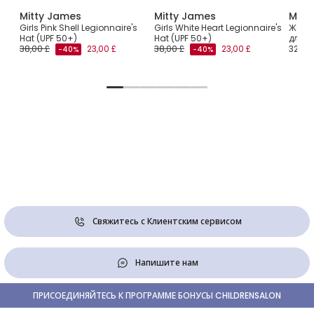
Mitty James
Mitty James
Mitt
Girls Pink Shell Legionnaire's
Girls White Heart Legionnaire's
Желта
Hat (UPF 50+)
Hat (UPF 50+)
для д
38,00 £
23,00 £
38,00 £
23,00 £
32,00 
-40%
-40%
Свяжитесь с Клиентским сервисом
Напишите нам
ПРИСОЕДИНЯЙТЕСЬ К ПРОГРАММЕ БОНУСЫ CHILDRENSALON