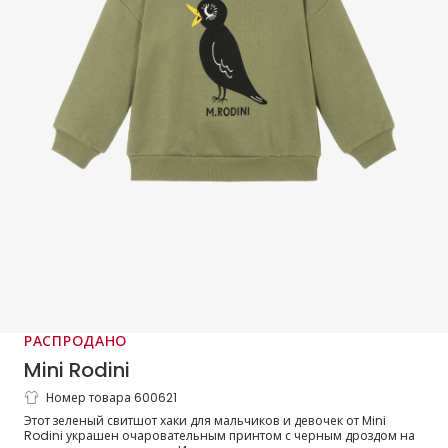
РАСПРОДАНО
Mini Rodini
Номер товара 600621
Свитшот зеленый хаки из
Этот зеленый свитшот хаки для мальчиков и девочек от Mini
органического хлопка с дроздом
Rodini украшен очаровательным принтом с черным дроздом на