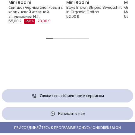
Mini Rodini
Mini Rodini
Mini 
Свитшот чёрный хлопковый с
Boys Brown Striped Sweatshirt
Grey 
l
коричневой атласной
in Organic Cotton
Motif 
аппликацией И.T.
52,00 £
55,00
55,00 £
28,00 £
-50%
Свяжитесь с Клиентским сервисом
Напишите нам
ПРИСОЕДИНЯЙТЕСЬ К ПРОГРАММЕ БОНУСЫ CHILDRENSALON