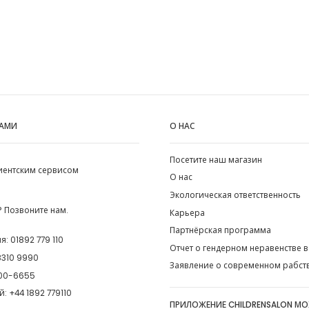
НАМИ
О НАС
Посетите наш магазин
лиентским сервисом
О нас
Экологическая ответственность
 Позвоните нам.
Карьера
Партнёрская программа
ия:
01892 779 110
Отчет о гендерном неравенстве в
8310 9990
Заявление о современном рабст
00-6655
й:
+44 1892 779110
ПРИЛОЖЕНИЕ CHILDRENSALON М