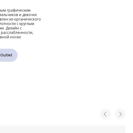
мово-
ным графическим
 мальчиков и девочек
овлен из органического
лотности с круглым
и. Дизайн с
го хлопка
расслабленности,
вной носки.
 Outlet