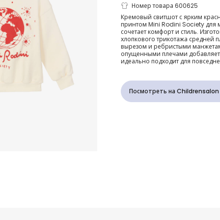
Свитшот кре
Номер товара 600625
Кремовый свитшот с ярким крас
принтом Mini Rodini Society для
красный из
сочетает комфорт и стиль. Изгот
хлопкового трикотажа средней п
вырезом и ребристыми манжетам
органическо
опущенными плечами добавляет 
идеально подходит для повседне
с принтом
Посмотреть на Childrensalon