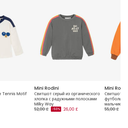
Mini Rodini
Mini Rodin
e Tennis Motif
Свитшот серый из органического
Свитшот ор
хлопка с радужными полосками
футбольны
Milky Way
мальчиков
52,00 £
26,00 £
55,00 £
-50%
-5