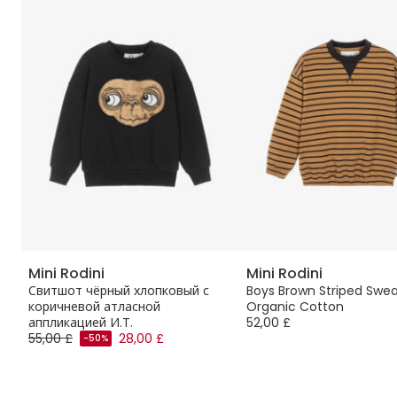
Mini Rodini
Mini Rodini
Свитшот чёрный хлопковый с
Boys Brown Striped Sweat
коричневой атласной
Organic Cotton
аппликацией И.T.
52,00 £
55,00 £
28,00 £
-50%