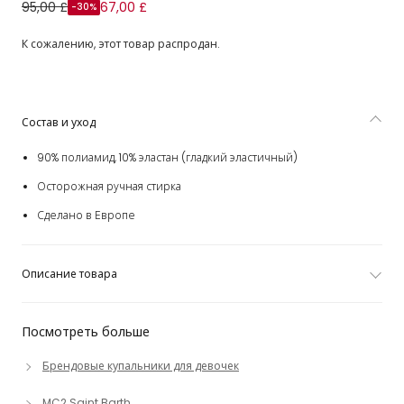
Купальник синий с патчворк-принтом для девочек
95,00 £
67,00 £
-30%
К сожалению, этот товар распродан.
Состав и уход
90% полиамид, 10% эластан (гладкий эластичный)
Осторожная ручная стирка
Сделано в Европе
Описание товара
Посмотреть больше
Брендовые купальники для девочек
MC2 Saint Barth