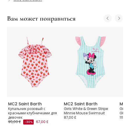
Вам может понравиться
MC2 Saint Barth
MC2 Saint Barth
MC2 
Купальник розовый с
Girls White & Green Stripe
Girls 
красными клубничками для
Minnie Mouse Swimsuit
Glitte
девочек
87,00 £
111,00 
95,00 £
67,00 £
-30%