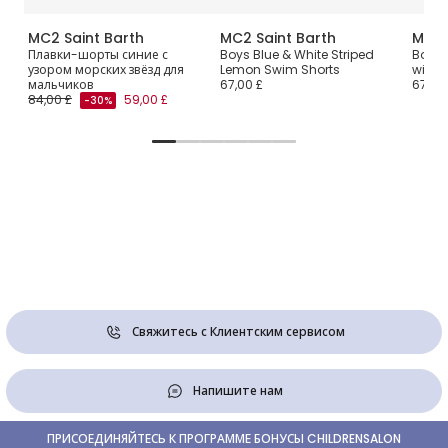
MC2 Saint Barth
MC2 Saint Barth
MC2 
рты
Плавки-шорты синие с
Boys Blue & White Striped
Boys 
узором морских звёзд для
Lemon Swim Shorts
with R
мальчиков
67,00 £
67,00
84,00 £
59,00 £
-30%
Свяжитесь с Клиентским сервисом
Напишите нам
ПРИСОЕДИНЯЙТЕСЬ К ПРОГРАММЕ БОНУСЫ CHILDRENSALON