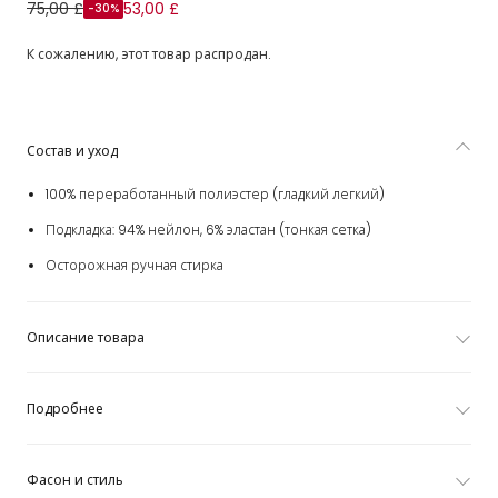
Плавки-шорты синие Пинатс для мальчиков
75,00 £
53,00 £
-30%
К сожалению, этот товар распродан.
Состав и уход
100% переработанный полиэстер (гладкий легкий)
Подкладка: 94% нейлон, 6% эластан (тонкая сетка)
Осторожная ручная стирка
Описание товара
Подробнее
Фасон и стиль