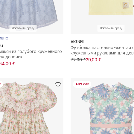
Добавить сразу
Добавить сразу
ИВНО
AIGNER
ou
Футболка пастельно-жёлтая 
макси из голубого кружевного
кружевными рукавами для дев
ля девочек
72,00 £
29,00 £
64,00 £
F
40% OFF