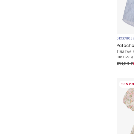
ЭКСКЛЮЗ
Patach
Платье 
шитья д
128,00 £
50% OF