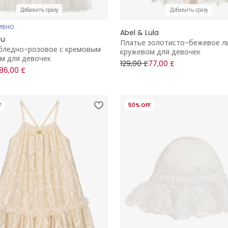
Добавить сразу
Добавить сразу
ИВНО
Abel & Lula
ou
Платье золотисто-бежевое л
бледно-розовое с кремовым
кружевом для девочек
м для девочек
129,00 £
77,00 £
86,00 £
F
50% OFF