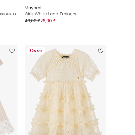
Mayoral
хлопка с
Girls White Lace Trainers
43,00 £
26,00 £
50% OFF