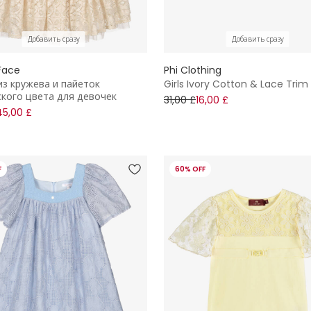
Добавить сразу
Добавить сразу
Face
Phi Clothing
из кружева и пайеток
Girls Ivory Cotton & Lace Trim
кого цвета для девочек
31,00 £
16,00 £
45,00 £
F
60% OFF