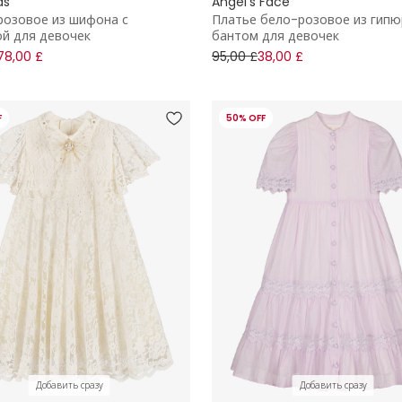
ds
Angel's Face
розовое из шифона с
Платье бело-розовое из гипю
й для девочек
бантом для девочек
78,00 £
95,00 £
38,00 £
F
50% OFF
Добавить сразу
Добавить сразу