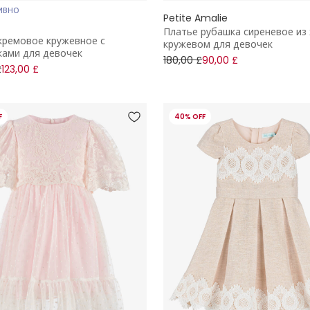
ИВНО
Petite Amalie
Платье рубашка сиреневое из 
кремовое кружевное с
кружевом для девочек
ами для девочек
180,00 £
90,00 £
£
123,00 £
F
40% OFF