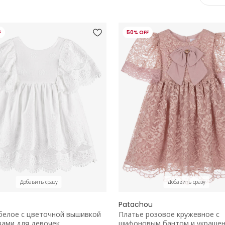
F
50% OFF
Добавить сразу
Добавить сразу
Patachou
белое с цветочной вышивкой
Платье розовое кружевное с
вами для девочек
шифоновым бантом и украшен