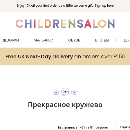
Enjoy 10% off your first order as a little welcome gift. Sign up here.
ДЕВОЧКИ
МАЛЬЧИКИ
ОБУВЬ
БРЕНДЫ
ШК
Free UK Next-Day Delivery
on orders over £150
Прекрасное кружево
На странице
1-51
из
51
товаров
Спрят