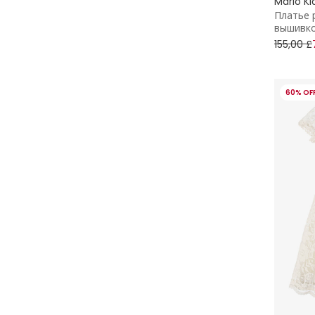
Marlo Ki
Marlo Kids
Платье 
вышивко
155,00 £
Mayoral
Patachou
60% OF
Petite Amalie
Phi Clothing
Self-Portrait
Versace