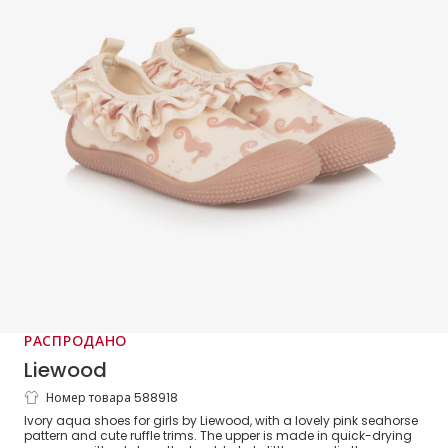
РАСПРОДАНО
Liewood
Номер товара 588918
Girls Ivory & Pink Seahorse Aqua Shoes
Ivory aqua shoes for girls by Liewood, with a lovely pink seahorse
pattern and cute ruffle trims. The upper is made in quick-drying