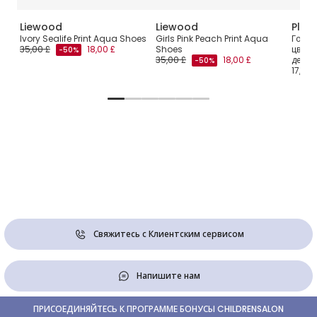
Liewood
Liewood
Play
учке
Ivory Sealife Print Aqua Shoes
Girls Pink Peach Print Aqua
Голуб
35,00 £
18,00 £
Shoes
цвето
-50%
35,00 £
18,00 £
девоч
-50%
17,00 
Свяжитесь с Клиентским сервисом
Напишите нам
ПРИСОЕДИНЯЙТЕСЬ К ПРОГРАММЕ БОНУСЫ CHILDRENSALON