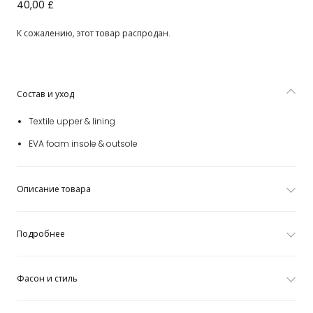
Beige Velcro Sandals
40,00 £
К сожалению, этот товар распродан.
Состав и уход
Textile upper & lining
EVA foam insole & outsole
Описание товара
Подробнее
Фасон и стиль