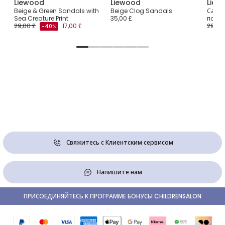
Liewood
Liewood
Liew
Box
Beige & Green Sandals with
Beige Clog Sandals
Санда
Sea Creature Print
35,00 £
подве
29,00 £
17,00 £
29,00
-40%
Свяжитесь с Клиентским сервисом
Напишите нам
ПРИСОЕДИНЯЙТЕСЬ К ПРОГРАММЕ БОНУСЫ CHILDRENSALON