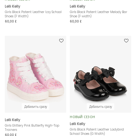
Lelli Kelly
Lelli Kelly
Girls Black Patent Leather Izzy School
Girls Black Patent Leather Melody Bar
Shoes (F Width)
Shoe (F width)
60,00 £
60,00 £
Добавить сразу
Добавить сразу
НОВЫЙ СЕЗОН
Lelli Kelly
Lelli Kelly
Girls Glittery Pink Butterfly High-Top
Girls Black Patent Leather Ladybird
Trainers
School Shoes (G Width)
60,00 £