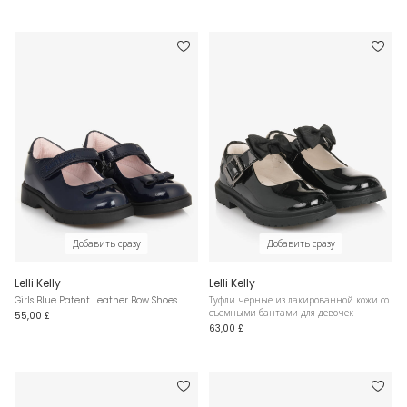
Добавить сразу
Добавить сразу
Lelli Kelly
Lelli Kelly
Girls Blue Patent Leather Bow Shoes
Туфли черные из лакированной кожи со
съемными бантами для девочек
55,00 £
63,00 £