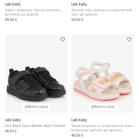
Lelli Kelly
Lelli Kelly
Туфли с ремешком черные кожаные с
Высокие кеды черные из искусственной
бантиком для девочек
кожи для девочек
55,00 £
50,00 £
Добавить сразу
Добавить сразу
Lelli Kelly
Lelli Kelly
Girls Black Faux Leather Heart Trainers
Белые сандалии из искусственной кожи с
бисерными цветами для девочек
45,00 £
45,00 £