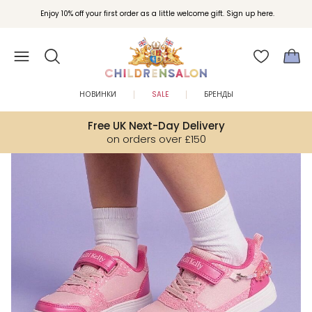
Вступайте в клуб Бонусы Childrensalon для эксклюзивных привилегий при
Enjoy 10% off your first order as a little welcome gift. Sign up here.
покупках.
НОВИНКИ
SALE
БРЕНДЫ
Free UK Next-Day Delivery
on orders over £150