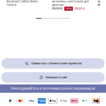
Brushed Cotton Dress
из хлопка с кисточкой для
принт
73,00 £
девочек
48,00
56,00 £
28,00 £
-50%
Свяжитесь с Клиентским сервисом
Напишите нам
ПРИСОЕДИНЯЙТЕСЬ К ПРОГРАММЕ БОНУСЫ CHILDRENSALON