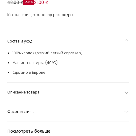
Платье бежево-синее из хлопка с цветочным узором для
42,00 £
21,00 £
-50%
девочек
К сожалению, этот товар распродан.
Состав и уход
100% хлопок (мягкий легкий сирсакер)
Машинная стирка (40*C)
Сделано в Европе
Описание товара
Фасон и стиль
Посмотреть больше