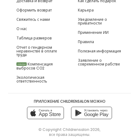
Доставка и возврат
Как сделать подарок
Оформить возврат
Карьера
Свяжитесь с нами
Уведомление о
приватности
О нас
Применение ИИ
Таблица размеров
Правила
Отчет о гендерном
неравенстве в оплате
Полезная информация
труда
Заявление о
Компенсация
современном рабстве
НОВИНКИ
выбросов CO2
Экологическая
ответственность
ПРИЛОЖЕНИЕ CHILDRENSALON МОЖНО
Скачать в
Установить через
App Store
Google Play
© Copyright
Childrensalon 2026
,
все права защищены.