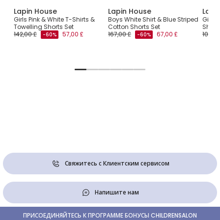
Lapin House
Lapin House
Lapi
al
Girls Pink & White T-Shirts &
Boys White Shirt & Blue Striped
Girls 
Towelling Shorts Set
Cotton Shorts Set
Short
142,00 £
57,00 £
167,00 £
67,00 £
106,00
-60%
-60%
Свяжитесь с Клиентским сервисом
Напишите нам
ПРИСОЕДИНЯЙТЕСЬ К ПРОГРАММЕ БОНУСЫ CHILDRENSALON