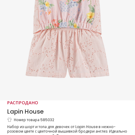
РАСПРОДАНО
Lapin House
Номер товара 585032
Комплект с шортами розовый
Набор из шорт и топа для девочек от Lapin House в нежно-
хлопковый с вышивкой бродери анлез
розовом цвете с цветочной вышивкой бродери англез. Идеально