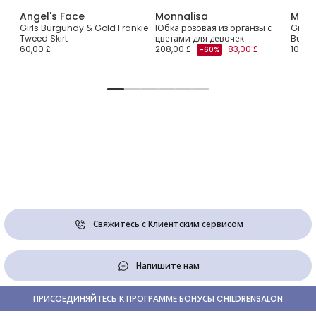
Angel's Face
Monnalisa
Monn
Girls Burgundy & Gold Frankie
Юбка розовая из органзы с
Girls 
Tweed Skirt
цветами для девочек
Bunny 
60,00 £
208,00 £
83,00 £
108,00
-60%
Свяжитесь с Клиентским сервисом
Напишите нам
ПРИСОЕДИНЯЙТЕСЬ К ПРОГРАММЕ БОНУСЫ CHILDRENSALON