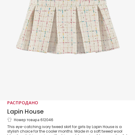
РАСПРОДАНО
Lapin House
Номер товара 612046
Girls Ivory Sequinned Wool Tweed Skirt
This eye-catching ivory tweed skirt for girls by Lapin House is a
stylish choice for the cooler months. Made in a soft tweed wool