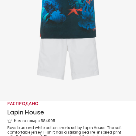
РАСПРОДАНО
Lapin House
Номер товара 584995
Boys Blue & White Cotton Sea Life
Boys blue and white cotton shorts set by Lapin House. The soft,
Shorts Set
comfortable jersey T-shirt has a striking sea life-inspired print