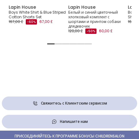
Lapin House
Lapin House
Lapi
al
Boys White Shirt & Blue Striped
Белый и синий цветочный
Boys 
Cotton Shorts Set
хлопковый комплект с
Short
167,00 £
67,00 £
шортами и принтом собаки
169,00
-60%
длядевочек
120,00 £
60,00 £
-50%
Свяжитесь с Клиентским сервисом
Напишите нам
ПРИСОЕДИНЯЙТЕСЬ К ПРОГРАММЕ БОНУСЫ CHILDRENSALON