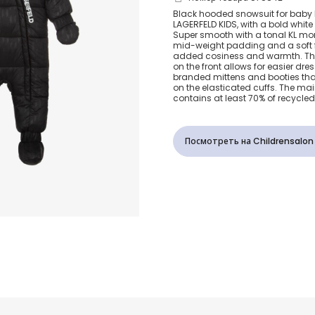
Black Mono
Black hooded snowsuit for baby 
LAGERFELD KIDS
, with a bold white
Snowsuit
Super smooth with a tonal KL mo
mid-weight padding and a soft fa
added cosiness and warmth. The
on the front allows for easier dr
branded mittens and booties tha
on the elasticated cuffs. The mai
contains at least 70% of recycle
Посмотреть на Childrensalon