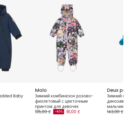
Molo
Deux par 
Padded Baby
Зимний комбинезон розово-
Зимний ком
фиолетовый с цветочным
динозаврам
принтом для девочек
мальчиков
135,00 £
81,00 £
143,00 £
-40%
-