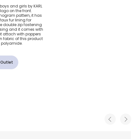
gram
boys and girls by
KARL
 logo on the front.
nogram pattern, it has
ux fur lining for
 double zip fastening
essing and it comes with
t attach with poppers
n fabric of this product
d polyamide.
 Outlet