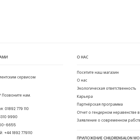
НАМИ
О НАС
Посетите наш магазин
лиентским сервисом
О нас
Экологическая ответственность
 Позвоните нам.
Карьера
Партнёрская программа
ия:
01892 779 110
Отчет о гендерном неравенстве в
8310 9990
Заявление о современном рабст
00-6655
й:
+44 1892 779110
ПРИЛОЖЕНИЕ CHILDRENSALON М