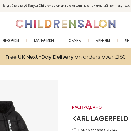
Вступайте в клуб Бонусы Childrensalon для эксклюзивных привилегий при покупках.
Enjoy 10% off your first order as a little welcome gift. Sign up here.
ДЕВОЧКИ
МАЛЬЧИКИ
ОБУВЬ
БРЕНДЫ
ЛЕ
Free UK Next-Day Delivery
on orders over £150
РАСПРОДАНО
KARL LAGERFELD 
Номер товара 575842