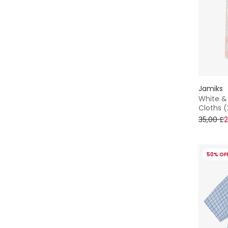
Jamiks
White & 
Cloths (
35,00 £
2
50% OF