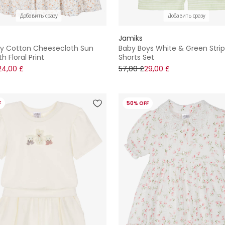
Добавить сразу
Добавить сразу
Jamiks
ory Cotton Cheesecloth Sun
Baby Boys White & Green Stri
h Floral Print
Shorts Set
24,00 £
57,00 £
29,00 £
F
50% OFF