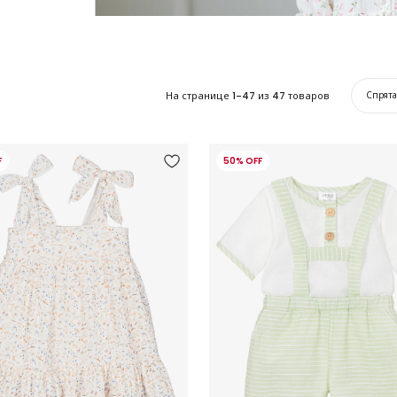
На странице
1-47
из
47
товаров
Спрят
F
50% OFF