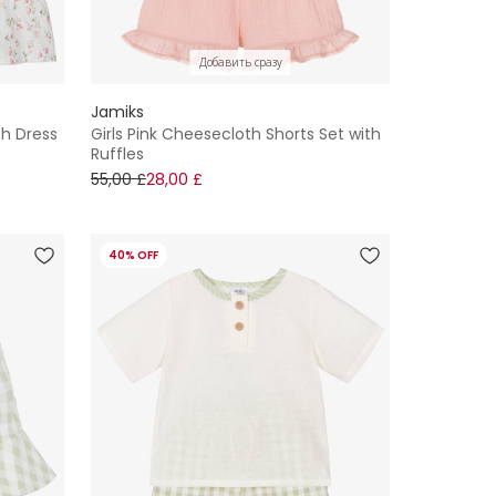
Добавить сразу
Jamiks
th Dress
Girls Pink Cheesecloth Shorts Set with
Ruffles
55,00 £
28,00 £
40% OFF