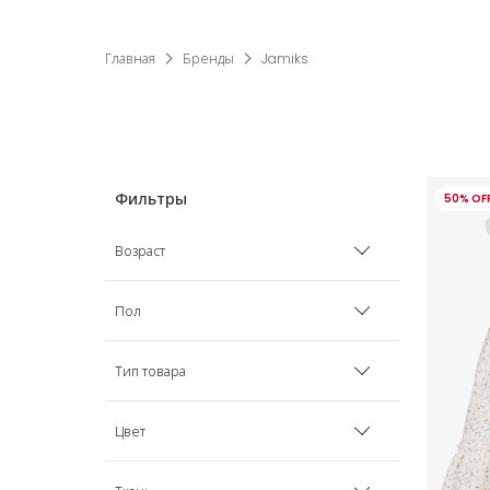
Главная
Бренды
Jamiks
50% OF
Возраст
Рожденные раньше срока
Пол
0 мес
Мальчик
Тип товара
1 мес
Девочка
Аксессуары для волос
Цвет
3 мес
Унисекс
Аксессуары для кормления