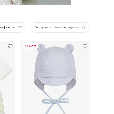
ать фильтры
Cортировать
-
Самые популярные
50% OFF