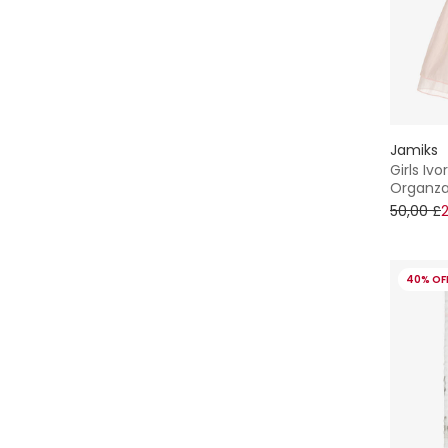
Jamiks
Girls Iv
Organza 
50,00 £
40% OF