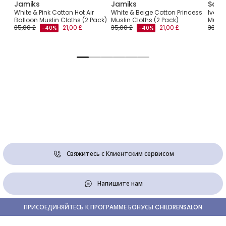
Jamiks
Jamiks
Sofij
White & Pink Cotton Hot Air
White & Beige Cotton Princess
Ivory 
Balloon Muslin Cloths (2 Pack)
Muslin Cloths (2 Pack)
Musli
ins
35,00 £
21,00 £
35,00 £
21,00 £
33,00 
-40%
-40%
Свяжитесь с Клиентским сервисом
Напишите нам
ПРИСОЕДИНЯЙТЕСЬ К ПРОГРАММЕ БОНУСЫ CHILDRENSALON