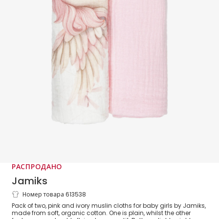
РАСПРОДАНО
Jamiks
Номер товара 613538
Girls Pink Cotton Flying Horse Muslin
Pack of two, pink and ivory muslin cloths for baby girls by Jamiks,
Cloths (2 Pack)
made from soft, organic cotton. One is plain, whilst the other