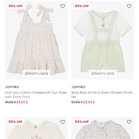
50% OFF
50% OFF
Добавить сразу
Добавить сразу
Jamiks
Jamiks
Girls Ivory Cotton Cheesecloth Sun Dress
Baby Boys White & Green Striped Shorts
with Floral Print
Set
47,00 £
24,00 £
57,00 £
29,00 £
50% OFF
50% OFF