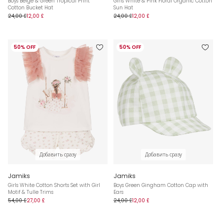
Boys Beige & Green Tropical Print
Girls White & Pink Floral Organic Cotton
Cotton Bucket Hat
Sun Hat
24,00 £
12,00 £
24,00 £
12,00 £
50% OFF
50% OFF
Добавить сразу
Добавить сразу
Jamiks
Jamiks
Girls White Cotton Shorts Set with Girl
Boys Green Gingham Cotton Cap with
Motif & Tulle Trims
Ears
54,00 £
27,00 £
24,00 £
12,00 £