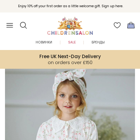
Вступайте в клуб Бонусы Childrensalon для эксклюзивных привилегий при
Enjoy 10% off your first order as a little welcome gift. Sign up here.
покупках.
НОВИНКИ
SALE
БРЕНДЫ
Free UK Next-Day Delivery
on orders over £150