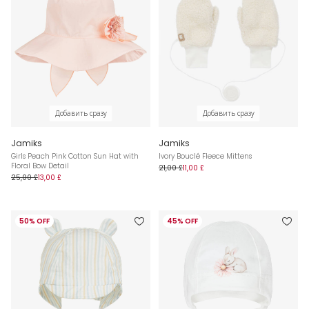
Добавить сразу
Добавить сразу
Jamiks
Jamiks
Girls Peach Pink Cotton Sun Hat with
Ivory Bouclé Fleece Mittens
Floral Bow Detail
21,00 £
11,00 £
25,00 £
13,00 £
50% OFF
45% OFF