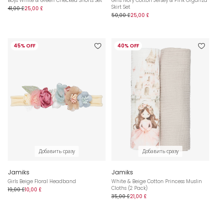
Boys White & Green Checked Shorts Set
Girls Ivory Cotton Jersey & Pink Organza
Skirt Set
41,00 £
25,00 £
50,00 £
25,00 £
45% OFF
40% OFF
Добавить сразу
Добавить сразу
Jamiks
Jamiks
Girls Beige Floral Headband
White & Beige Cotton Princess Muslin
Cloths (2 Pack)
19,00 £
10,00 £
35,00 £
21,00 £