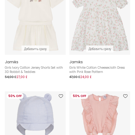
Добавить сразу
Добавить сразу
Jamiks
Jamiks
Girls Ivory Cotton Jersey Shorts Set with
Girls White Cotton Cheesecloth Dress
3D Rabbit & Teddies
with Pink Rose Pattern
54,00 £
27,00 £
47,00 £
24,00 £
50% OFF
50% OFF