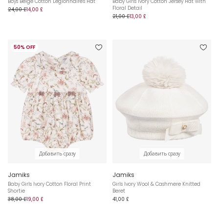
Boys Beige Cotton Legionnaire's Hat
Baby Girls Ivory Cotton Jersey Hat with
Floral Detail
24,00 £
14,00 £
21,00 £
13,00 £
50% OFF
Добавить сразу
Добавить сразу
Jamiks
Jamiks
Baby Girls Ivory Cotton Floral Print
Girls Ivory Wool & Cashmere Knitted
Shortie
Beret
38,00 £
19,00 £
41,00 £