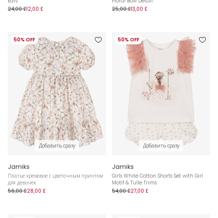
Ears
Floral Bow Detail
24,00 £
12,00 £
25,00 £
13,00 £
50% OFF
50% OFF
Добавить сразу
Добавить сразу
Jamiks
Jamiks
Платье кремовое с цветочным принтом
Girls White Cotton Shorts Set with Girl
для девочек
Motif & Tulle Trims
56,00 £
28,00 £
54,00 £
27,00 £