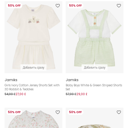
50% OFF
50% OFF
Добавить сразу
Добавить сразу
Jamiks
Jamiks
Girls Ivory Cotton Jersey Shorts Set with
Baby Boys White & Green Striped Shorts
3D Rabbit & Teddies
Set
54,00 £
27,00 £
57,00 £
29,00 £
50% OFF
50% OFF