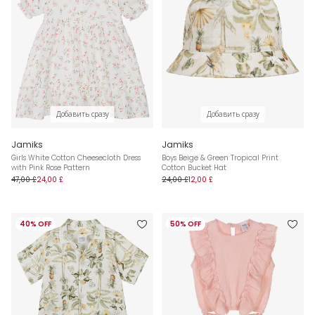
Добавить сразу
Добавить сразу
Jamiks
Jamiks
Girls White Cotton Cheesecloth Dress
Boys Beige & Green Tropical Print
with Pink Rose Pattern
Cotton Bucket Hat
47,00 £
24,00 £
24,00 £
12,00 £
40% OFF
50% OFF