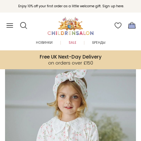
Вступайте в клуб Бонусы Childrensalon для эксклюзивных привилегий при
Enjoy 10% off your first order as a little welcome gift. Sign up here.
покупках.
НОВИНКИ
SALE
БРЕНДЫ
Free UK Next-Day Delivery
on orders over £150