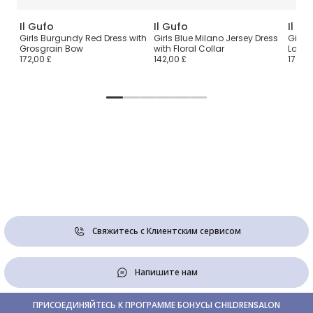
Il Gufo
Il Gufo
Il Gu
h
Girls Burgundy Red Dress with
Girls Blue Milano Jersey Dress
Girls 
Grosgrain Bow
with Floral Collar
Lace 
172,00 £
142,00 £
170,00
Свяжитесь с Клиентским сервисом
Напишите нам
ПРИСОЕДИНЯЙТЕСЬ К ПРОГРАММЕ БОНУСЫ CHILDRENSALON