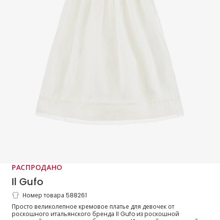
РАСПРОДАНО
Il Gufo
Номер товара 588261
Платье кремовое из шелковой органзы с
Просто великолепное кремовое платье для девочек от
рюшами для девочек
роскошного итальянского бренда Il Gufo из роскошной