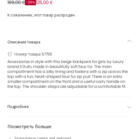
Girls Beige Faux Fur Backpack (30cm)
169,00 £
135,00 £
-20%
К сожалению, этот товар распродан.
Описание товара
Номер товара 577131
Accessorise in style with this beige backpack for girls by luxury
brand Il Gufo, made in beautifully soft faux fur. The main
compartment has a silky lining and fastens with a zip across the
top with a fun, heart-shaped faux fur zip pull. There is an extra
smaller compartment on the front and a useful carry handle on
the top. The shoulder straps are adjustable for a comfortable fit.
Подробнее
Посмотреть больше
Брендовые сумки для девочек