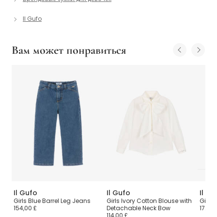
Il Gufo
Вам может понравиться
Il Gufo
Il Gufo
Il Gu
with
Girls Blue Barrel Leg Jeans
Girls Ivory Cotton Blouse with
Girls 
154,00 £
Detachable Neck Bow
172,00
114,00 £