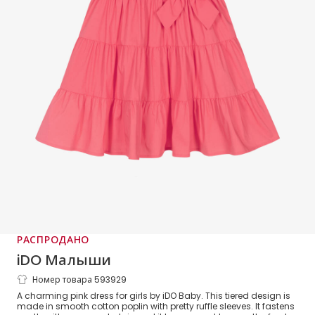
РАСПРОДАНО
iDO Малыши
Номер товара 593929
Girls Pink Cotton Tiered Dress
A charming pink dress for girls by iDO Baby. This tiered design is
made in smooth cotton poplin with pretty ruffle sleeves. It fastens