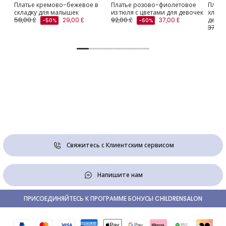
Платье кремово-бежевое в
Платье розово-фиолетовое
Плать
складку для малышек
из тюля с цветами для девочек
хлопк
58,00 £
29,00 £
92,00 £
37,00 £
девоч
-50%
-60%
37,00 
Свяжитесь с Клиентским сервисом
Напишите нам
ПРИСОЕДИНЯЙТЕСЬ К ПРОГРАММЕ БОНУСЫ CHILDRENSALON