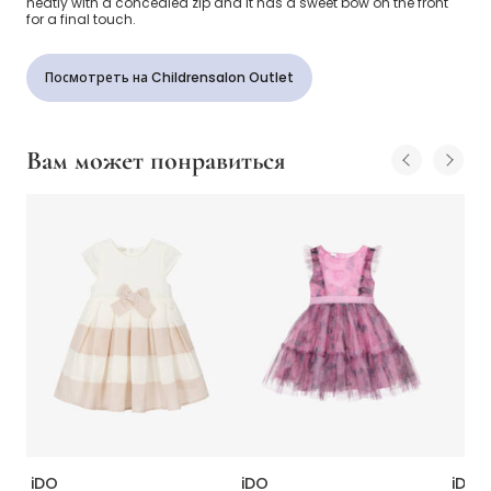
neatly with a concealed zip and it has a sweet bow on the front
for a final touch.
Посмотреть на Childrensalon Outlet
Вам может понравиться
iDO
iDO
iDO