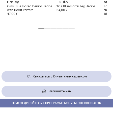
Hatley
Il Gufo
Stel
й
Girls Blue Flared Denim Jeans
Girls Blue Barrel Leg Jeans
Голуб
with Heart Pattern
154,00 £
звезд
47,00 £
85,00
Свяжитесь с Клиентским сервисом
Напишите нам
ПРИСОЕДИНЯЙТЕСЬ К ПРОГРАММЕ БОНУСЫ CHILDRENSALON