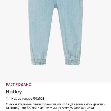
РАСПРОДАНО
Hatley
Номер товара 592528
Синие хлопковые брюки шамбре для
Очаровательные синие брюки из шамбре для маленьких девочек
девочек
от Hatley. Эти брюки с манжетами из легкого хлопка имеют