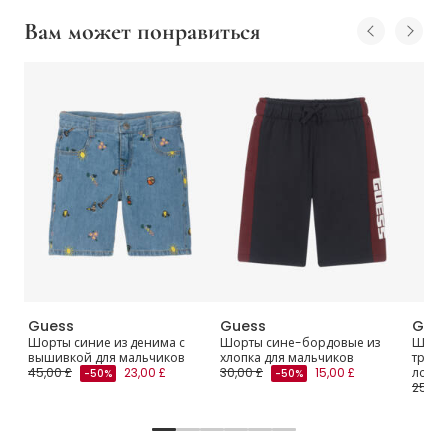
Вам может понравиться
Guess
Guess
Gue
orts
Шорты синие из денима с
Шорты сине-бордовые из
Шорты
вышивкой для мальчиков
хлопка для мальчиков
трико
45,00 £
23,00 £
30,00 £
15,00 £
логот
-50%
-50%
25,00