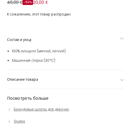
Шорты из синего лиоцелла для девочек
40,00 £
20,00 £
-50%
К сожалению, этот товар распродан.
Состав и уход
100% лиоцелл (мягкий, легкий)
Машинная стирка (30*C)
Описание товара
Посмотреть больше
Брендовые шорты для девочек
Guess