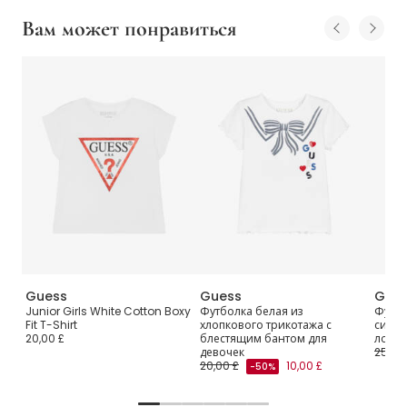
Вам может понравиться
Guess
Guess
Gue
Junior Girls White Cotton Boxy
Футболка белая из
Футбо
Fit T-Shirt
хлопкового трикотажа с
синим
20,00 £
блестящим бантом для
логот
девочек
25,00
20,00 £
10,00 £
-50%