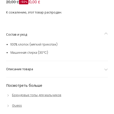
Футболка из хлопкового трикотажа с белым
20,00 £
10,00 £
-50%
средиземноморским мотивом для мальчиков
К сожалению, этот товар распродан.
Состав и уход
100% хлопок (мягкий трикотаж)
Машинная стирка (30*C)
Описание товара
Посмотреть больше
Брендовые топы для мальчиков
Guess