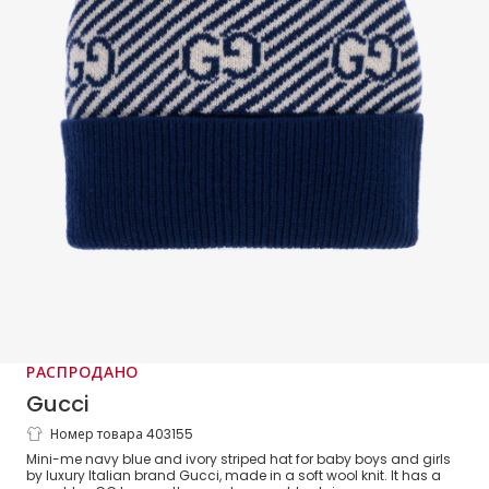
РАСПРОДАНО
Gucci
Номер товара 403155
Кремово-синяя шерстяная шапка GG
Mini-me navy blue and ivory striped hat for baby boys and girls
для малышей
by luxury Italian brand Gucci, made in a soft wool knit. It has a