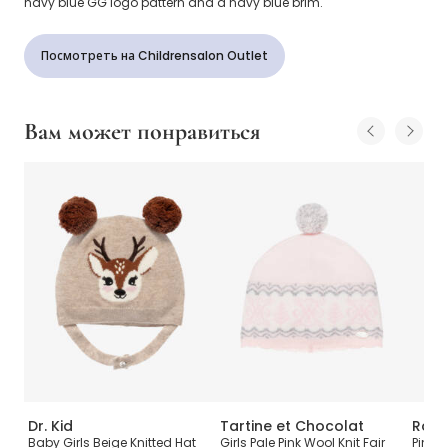
navy blue GG logo pattern and a navy blue brim.
Посмотреть на Childrensalon Outlet
Вам может понравиться
Dr. Kid
Tartine et Chocolat
Roa
а
Baby Girls Beige Knitted Hat
Girls Pale Pink Wool Knit Fair
Pink K