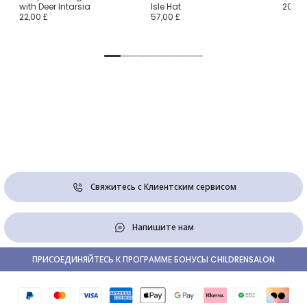
для
with Deer Intarsia
Isle Hat
20,00
22,00 £
57,00 £
Свяжитесь с Клиентским сервисом
Напишите нам
ПРИСОЕДИНЯЙТЕСЬ К ПРОГРАММЕ БОНУСЫ CHILDRENSALON