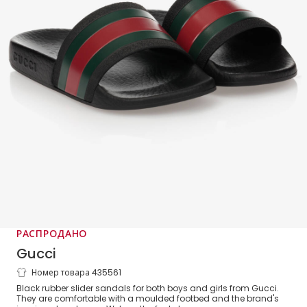
РАСПРОДАНО
Gucci
Номер товара 435561
Черные резиновые шлепанцы с
Black rubber slider sandals for both boys and girls from Gucci.
фирменной полосой
They are comfortable with a moulded footbed and the brand's