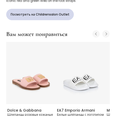
iconic red and green Web on the foot straps.
Посмотреть на Childrensalon Outlet
Вам может понравиться
Dolce & Gabbana
EA7 Emporio Armani
Molo
аса
Шлепанцы розовые кожаные
Белые шлёпанцы с логотипом
Шлеп