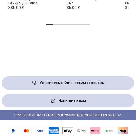
DG для девочек
EA7
смай
385,00 £
35,00 £
39,00
Свяжитесь с Клиентским сервисом
Напишите нам
ПРИСОЕДИНЯЙТЕСЬ К ПРОГРАММЕ БОНУСЫ CHILDRENSALON