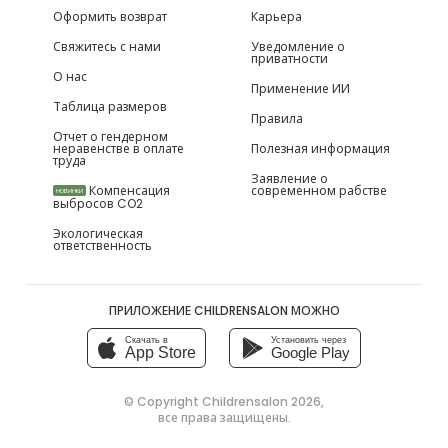
Оформить возврат
Карьера
Свяжитесь с нами
Уведомление о
приватности
О нас
Применение ИИ
Таблица размеров
Правила
Отчет о гендерном
неравенстве в оплате
Полезная информация
труда
Заявление о
Компенсация
современном рабстве
НОВИНКИ
выбросов CO2
Экологическая
ответственность
ПРИЛОЖЕНИЕ CHILDRENSALON МОЖНО
Скачать в
Установить через
App Store
Google Play
© Copyright
Childrensalon 2026
,
все права защищены.