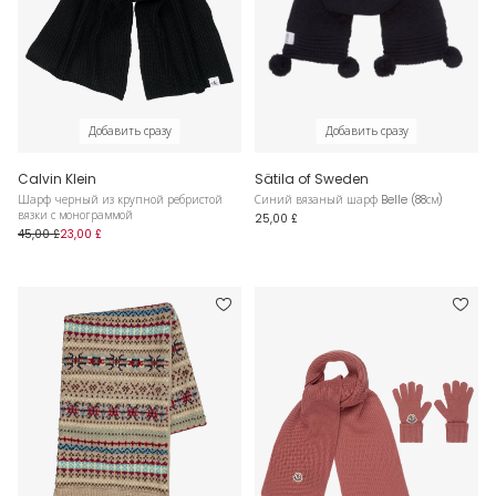
Добавить сразу
Добавить сразу
Calvin Klein
Sätila of Sweden
Шарф черный из крупной ребристой
Синий вязаный шарф Belle (88см)
вязки с монограммой
25,00 £
45,00 £
23,00 £