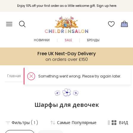
Enjoy 10% off your first order as a little welcome gift. Sign up here.
НОВИНКИ
SALE
БРЕНДЫ
Free UK Next-Day Delivery
on orders over £150
Главная
Девочки
Шарфы
Шарфы
Шарфы для девочек
Фильтры
( 1 )
Самые Популярные
ВИД