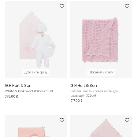
Добавить сразу
Добавить сразу
G.H.Hurt & Son
G.H.Hurt & Son
White & Pink Wool Baby Gift Set
Розовая кашемировая шаль для
малышей (122см)
378,00 £
217,00 £