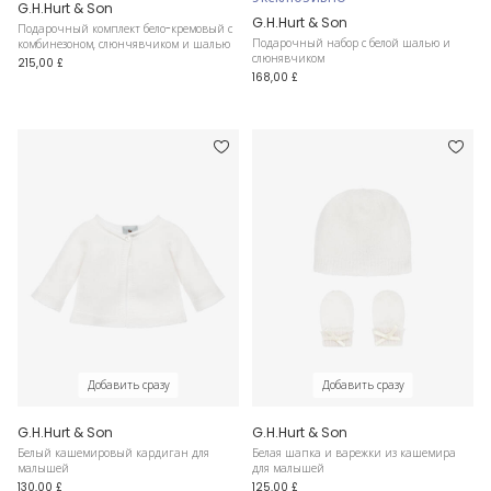
G.H.Hurt & Son
G.H.Hurt & Son
Подарочный комплект бело-кремовый с
Подарочный набор с белой шалью и
комбинезоном, слюнчявчиком и шалью
слюнявчиком
215,00 £
168,00 £
Добавить сразу
Добавить сразу
G.H.Hurt & Son
G.H.Hurt & Son
Белый кашемировый кардиган для
Белая шапка и варежки из кашемира
малышей
для малышей
130,00 £
125,00 £