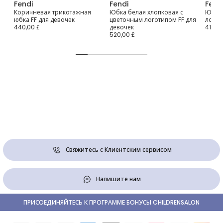
Fendi
Fendi
Fend
Коричневая трикотажная
Юбка белая хлопковая с
Юбка 
юбка FF для девочек
цветочным логотипом FF для
логот
440,00 £
девочек
410,00
520,00 £
Свяжитесь с Клиентским сервисом
Напишите нам
ПРИСОЕДИНЯЙТЕСЬ К ПРОГРАММЕ БОНУСЫ CHILDRENSALON