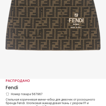
РАСПРОДАНО
Fendi
Номер товара 567967
Коричневая жаккардовая юбка FF для
Стильная коричневая мини-юбка для девочек от роскошного
девочек
бренда Fendi. Хлопковая жаккардовая ткань с узором FF и