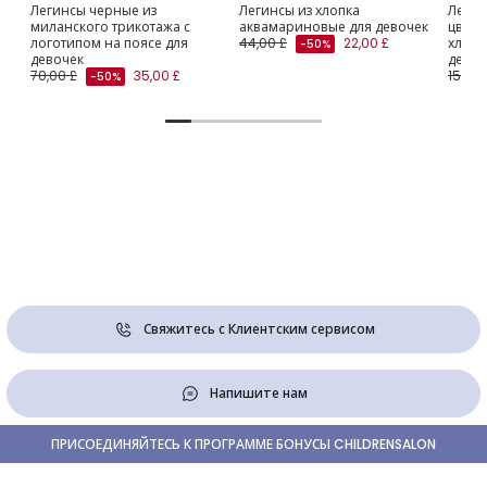
Легинсы черные из
Легинсы из хлопка
Легин
миланского трикотажа с
аквамариновые для девочек
цвето
логотипом на поясе для
44,00 £
22,00 £
хлопк
-50%
девочек
девоч
70,00 £
35,00 £
15,00 
-50%
Свяжитесь с Клиентским сервисом
Напишите нам
ПРИСОЕДИНЯЙТЕСЬ К ПРОГРАММЕ БОНУСЫ CHILDRENSALON