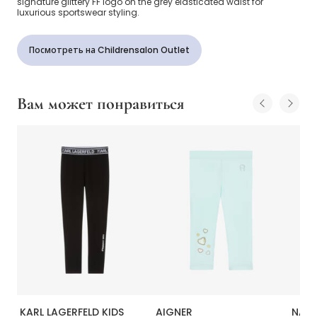
signature glittery FF logo on the grey elasticated waist for
luxurious sportswear styling.
Посмотреть на Childrensalon Outlet
Вам может понравиться
da
KARL LAGERFELD KIDS
AIGNER
NAME