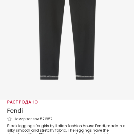
РАСПРОДАНО
Fendi
Номер товара 521857
Черные легинсы с блестками для
Black leggings for girls by Italian fashion house Fendi, made in a
девочек
silky smooth and stretchy fabric. The leggings have the