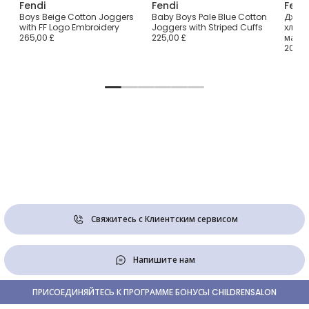
Fendi
Fendi
Fend
кие
Boys Beige Cotton Joggers
Baby Boys Pale Blue Cotton
Джогг
with FF Logo Embroidery
Joggers with Striped Cuffs
хлопк
265,00 £
225,00 £
маль
200,0
Свяжитесь с Клиентским сервисом
Напишите нам
ПРИСОЕДИНЯЙТЕСЬ К ПРОГРАММЕ БОНУСЫ CHILDRENSALON