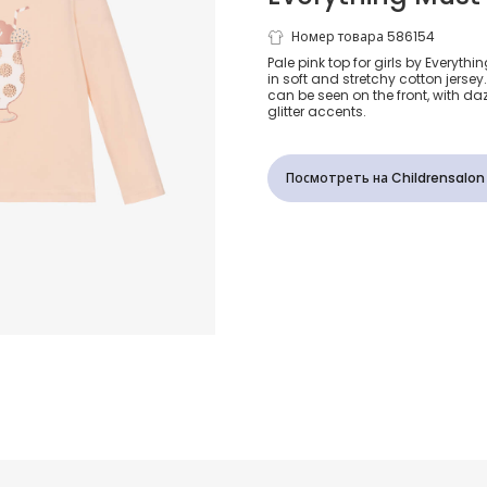
Girls Pink C
Номер товара 586154
Pale pink top for girls by Every
in soft and stretchy cotton jersey
Milkshake Pr
can be seen on the front, with d
glitter accents.
Shirt
Посмотреть на Childrensalon