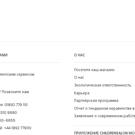
НАМИ
О НАС
Посетите наш магазин
лиентским сервисом
О нас
Экологическая ответственность
 Позвоните нам.
Карьера
Партнёрская программа
ия:
01892 779 110
Отчет о гендерном неравенстве в
8310 9990
Заявление о современном рабст
00-6655
й:
+44 1892 779110
ПРИЛОЖЕНИЕ CHILDRENSALON М