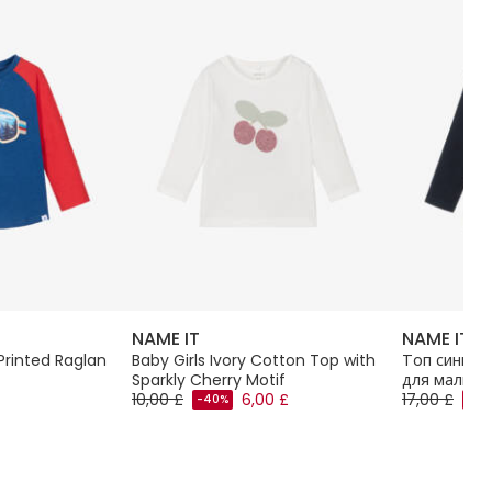
NAME IT
NAME IT
Printed Raglan
Baby Girls Ivory Cotton Top with
Топ синий 
Sparkly Cherry Motif
для мальчи
10,00 £
6,00 £
17,00 £
-40%
-45