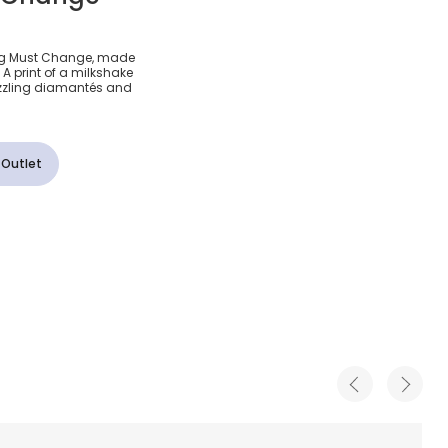
otton
thing Must Change, made
. A print of a milkshake
int T-
azzling diamantés and
 Outlet