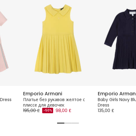
Emporio Armani
Emporio Arman
 Dress
Платье без рукавов желтое с
Baby Girls Navy Bl
плиссе для девочек
Dress
195,00 £
98,00 £
135,00 £
-50%