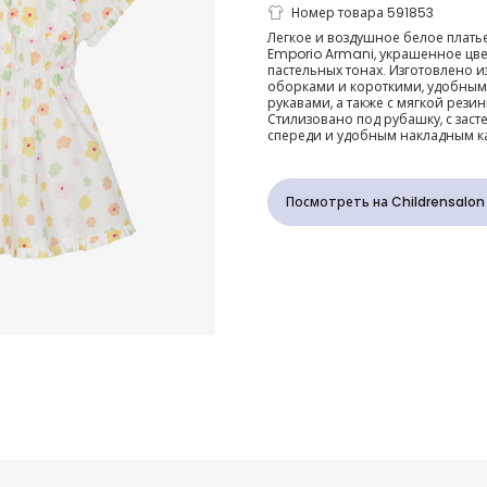
Платье бело
Номер товара 591853
Легкое и воздушное белое платье
Emporio Armani, украшенное цв
хлопковое с
пастельных тонах. Изготовлено из
оборками и короткими, удобны
рукавами, а также с мягкой резин
и оборками
Стилизовано под рубашку, с зас
спереди и удобным накладным 
Посмотреть на Childrensalon