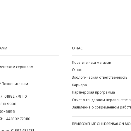
НАМИ
О НАС
Посетите наш магазин
лиентским сервисом
О нас
Экологическая ответственность
 Позвоните нам.
Карьера
Партнёрская программа
ия:
01892 779 110
Отчет о гендерном неравенстве в
8310 9990
Заявление о современном рабст
00-6655
й:
+44 1892 779110
ПРИЛОЖЕНИЕ CHILDRENSALON М
росам:
01892 481 781