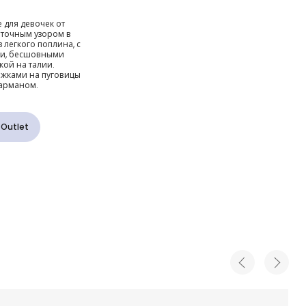
е
 для девочек от
еточным узором в
 цветами
 легкого поплина, с
ми, бесшовными
кой на талии.
тежками на пуговицы
карманом.
 Outlet