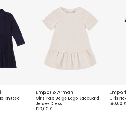
i
Emporio Armani
Emporio 
ue Knitted
Girls Pale Beige Logo Jacquard
Girls Navy B
Jersey Dress
180,00 £
120,00 £