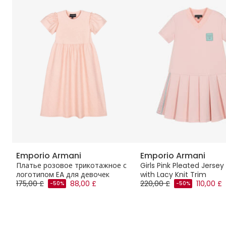
Emporio Armani
Emporio Armani
ed
Платье розовое трикотажное с
Girls Pink Pleated Jersey
логотипом EA для девочек
with Lacy Knit Trim
175,00 £
88,00 £
220,00 £
110,00 £
-50%
-50%