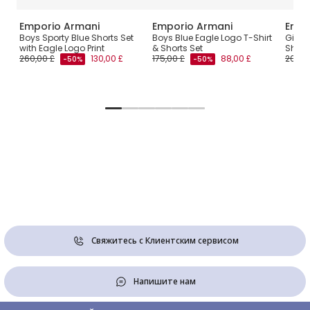
Emporio Armani
Emporio Armani
Empo
k
Boys Sporty Blue Shorts Set
Boys Blue Eagle Logo T-Shirt
Girls 
with Eagle Logo Print
& Shorts Set
Short
260,00 £
130,00 £
175,00 £
88,00 £
200,0
-50%
-50%
Свяжитесь с Клиентским сервисом
Напишите нам