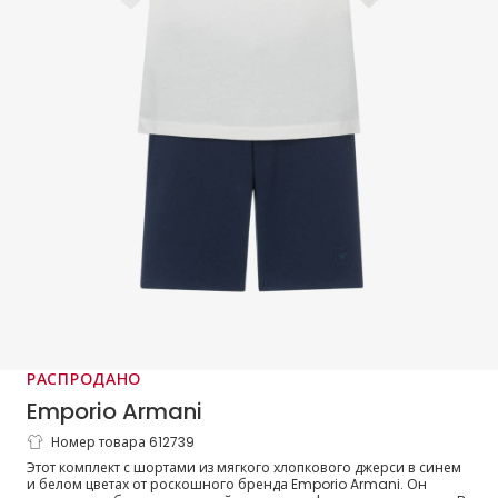
РАСПРОДАНО
Emporio Armani
Номер товара 612739
Топ с синими шортами из хлопка с
Этот комплект с шортами из мягкого хлопкового джерси в синем
логотипом Eagle для мальчиков
и белом цветах от роскошного бренда Emporio Armani. Он