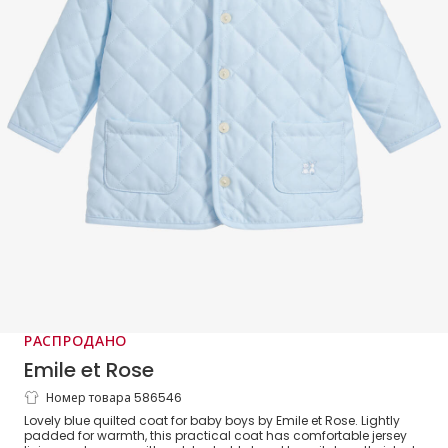
РАСПРОДАНО
Emile et Rose
Номер товара 586546
Baby Boys Blue Quilted Coat
Lovely blue quilted coat for baby boys by Emile et Rose. Lightly
padded for warmth, this practical coat has comfortable jersey