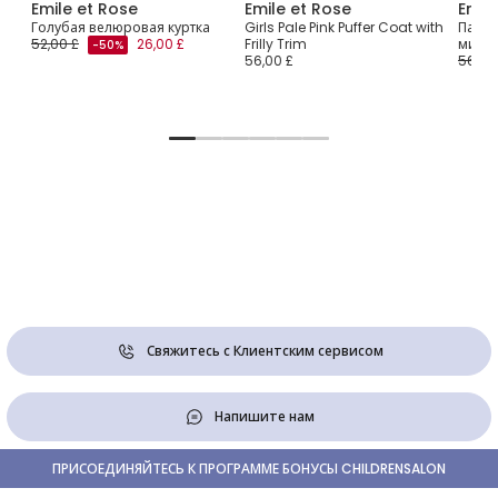
Emile et Rose
Emile et Rose
Emil
 с
Голубая велюровая куртка
Girls Pale Pink Puffer Coat with
Пальт
52,00 £
26,00 £
Frilly Trim
мишки
-50%
56,00 £
56,00
Свяжитесь с Клиентским сервисом
Напишите нам
ПРИСОЕДИНЯЙТЕСЬ К ПРОГРАММЕ БОНУСЫ CHILDRENSALON