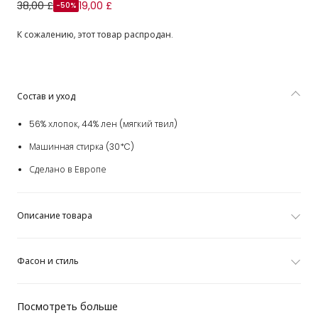
Шорты чинос зеленые из льна и хлопка для мальчиков
38,00 £
19,00 £
-50%
К сожалению, этот товар распродан.
Состав и уход
56% хлопок, 44% лен (мягкий твил)
Машинная стирка (30*C)
Сделано в Европе
Описание товара
Фасон и стиль
Посмотреть больше