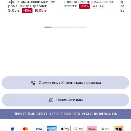
эффектом и аппликациями
отворотами для мальчиков
крас
ромашек для девочек
28,00 £
14,00 £
серде
-50%
31,00 £
16,00 £
32,00 
-50%
Свяжитесь с Клиентским сервисом
Напишите нам
ПРИСОЕДИНЯЙТЕСЬ К ПРОГРАММЕ БОНУСЫ CHILDRENSALON