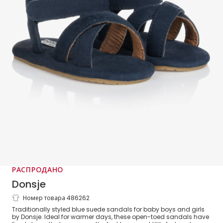
РАСПРОДАНО
Donsje
Номер товара 486262
Синие замшевые сандалии
Traditionally styled blue suede sandals for baby boys and girls
by Donsje. Ideal for warmer days, these open-toed sandals have