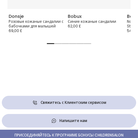
Donsje
Bobux
Bobu
Розовые кожаные сандалии с
Синие кожаные сандалии
Navy 
бабочками для малышей
62,00 £
Strap
69,00 £
54,00
Свяжитесь с Клиентским сервисом
Напишите нам
ПРИСОЕДИНЯЙТЕСЬ К ПРОГРАММЕ БОНУСЫ CHILDRENSALON