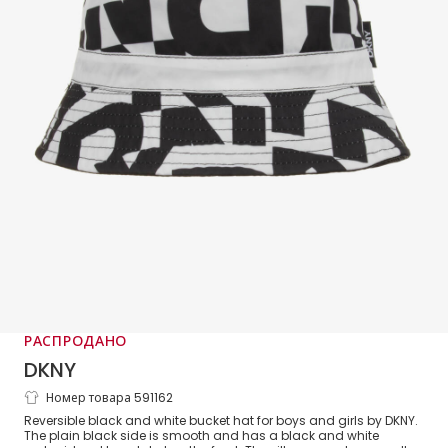
РАСПРОДАНО
DKNY
Номер товара 591162
Reversible Black & White Bucket Hat
Reversible black and white bucket hat for boys and girls by DKNY.
The plain black side is smooth and has a black and white