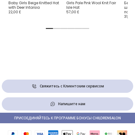
n
Baby Girls Beige Knitted Hat
Girls Pale Pink Wool Knit Fair
Белая
with Deer Intarsia
Isle Hat
шапо
22,00 £
57,00 £
помп
31,00 
Свяжитесь с Клиентским сервисом
Напишите нам
ПРИСОЕДИНЯЙТЕСЬ К ПРОГРАММЕ БОНУСЫ CHILDRENSALON