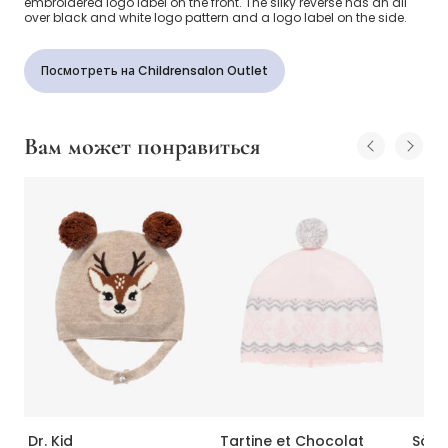
embroidered logo label on the front. The silky reverse has an all
over black and white logo pattern and a logo label on the side.
Посмотреть на Childrensalon Outlet
Вам может понравиться
Dr. Kid
Tartine et Chocolat
Säti