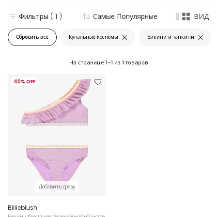
Фильтры
( 1 )
Самые Популярные
ВИД
Сбросить все
Купальные костюмы
Бикини и танкини
На странице
1-1
из
1
товаров
40% OFF
Добавить сразу
Billieblush
Бикини блестящее сиренево-серебристое