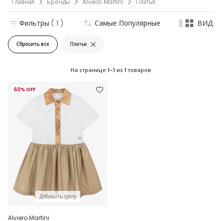
Главная
Бренды
Alviero Martini
Платья
Фильтры
( 1 )
Самые Популярные
ВИД
Сбросить все
Платья
На странице
1-1
из
1
товаров
60% OFF
Добавить сразу
Alviero Martini