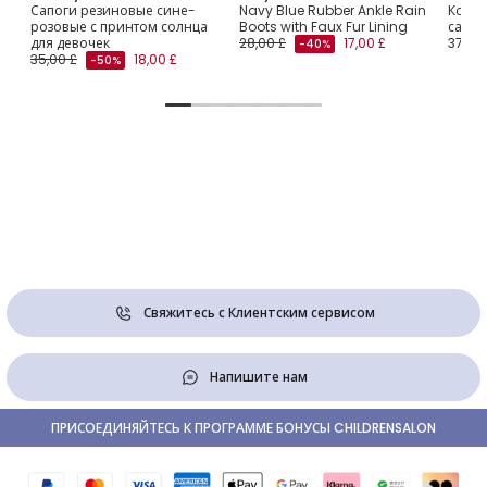
и
Сапоги резиновые сине-
Navy Blue Rubber Ankle Rain
Корот
розовые с принтом солнца
Boots with Faux Fur Lining
сапог
для девочек
28,00 £
17,00 £
37,00 
-40%
35,00 £
18,00 £
-50%
Свяжитесь с Клиентским сервисом
Напишите нам
ПРИСОЕДИНЯЙТЕСЬ К ПРОГРАММЕ БОНУСЫ CHILDRENSALON