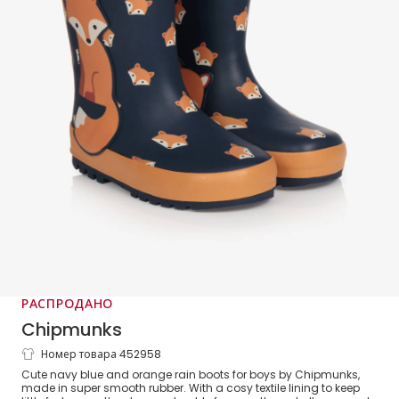
РАСПРОДАНО
Chipmunks
Номер товара 452958
Сине-оранжевые резиновые сапоги с
Cute navy blue and orange rain boots for boys by Chipmunks,
лисичками для мальчиков
made in super smooth rubber. With a cosy textile lining to keep