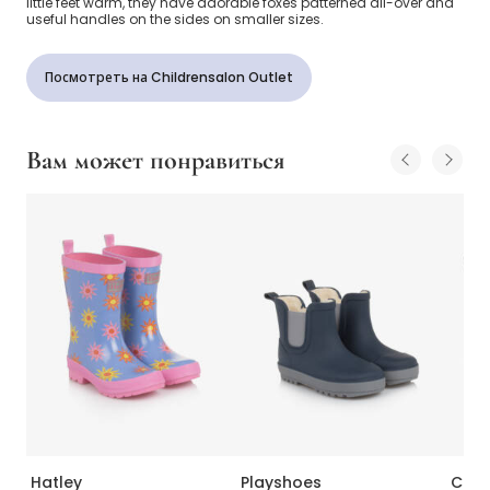
little feet warm, they have adorable foxes patterned all-over and
useful handles on the sides on smaller sizes.
Посмотреть на Childrensalon Outlet
Вам может понравиться
Hatley
Playshoes
CeLa