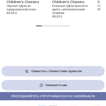
Children's Classics
Children's Classics
Chil
Черные туфли из
Кожаные туфли красного
Сереб
лакированной кожи
цвета с металлическим
65,00
65,00 £
отливом
65,00 £
Свяжитесь с Клиентским сервисом
Напишите нам
ПРИСОЕДИНЯЙТЕСЬ К ПРОГРАММЕ БОНУСЫ CHILDRENSALON