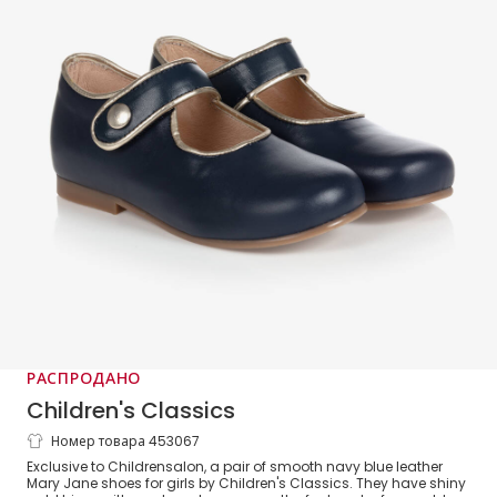
РАСПРОДАНО
Children's Classics
Номер товара 453067
Синие туфли с золотистыми деталями
Exclusive to Childrensalon, a pair of smooth navy blue leather
для девочек
Mary Jane shoes for girls by Children's Classics. They have shiny