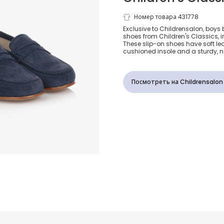
Синие замш
Номер товара 431778
Exclusive to Childrensalon, boys 
shoes from Children's Classics, in
туфли для м
These slip-on shoes have soft lea
cushioned insole and a sturdy, no
Посмотреть на Childrensalon