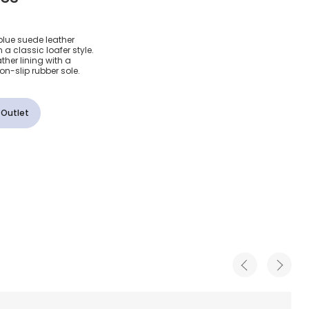
евые
blue suede leather
 a classic loafer style.
альчиков
ther lining with a
n-slip rubber sole.
 Outlet