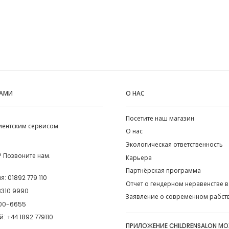
НАМИ
О НАС
Посетите наш магазин
лиентским сервисом
О нас
Экологическая ответственность
 Позвоните нам.
Карьера
Партнёрская программа
ия:
01892 779 110
Отчет о гендерном неравенстве в
8310 9990
Заявление о современном рабст
00-6655
й:
+44 1892 779110
ПРИЛОЖЕНИЕ CHILDRENSALON М