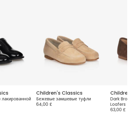
sics
Children's Classics
Children's
з лакированной
Бежевые замшевые туфли
Dark Brown
64,00 £
Loafers
63,00 £