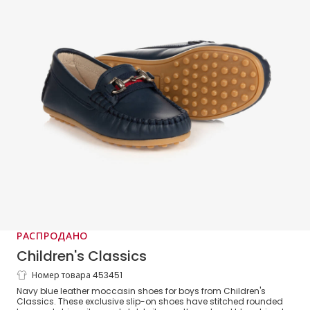
РАСПРОДАНО
Children's Classics
Номер товара 453451
Синие кожаные мокасины для
Navy blue leather moccasin shoes for boys from Children's
мальчиков
Classics. These exclusive slip-on shoes have stitched rounded