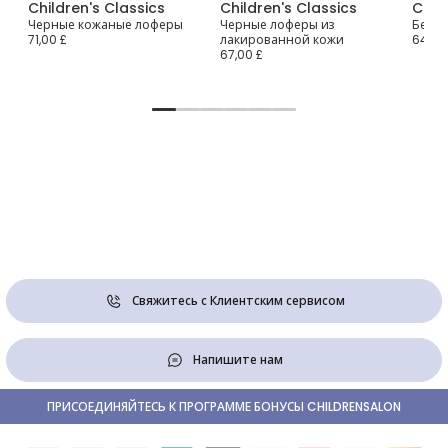
Children's Classics
Children's Classics
Chil
Черные кожаные лоферы
Черные лоферы из
Бежев
71,00 £
лакированной кожи
64,00
67,00 £
Свяжитесь с Клиентским сервисом
Напишите нам
ПРИСОЕДИНЯЙТЕСЬ К ПРОГРАММЕ БОНУСЫ CHILDRENSALON