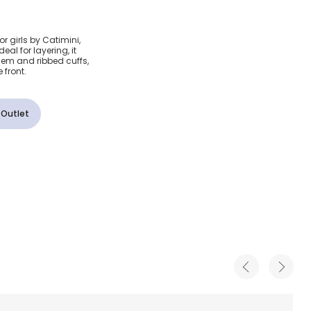
Ivory
r girls by Catimini,
eal for layering, it
on Knit
em and ribbed cuffs,
 front.
 Outlet