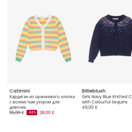
Catimini
Billieblush
с
Кардиган из оранжевого хлопка
Girls Navy Blue Knitted 
с волнистым узором для
with Colourful Sequins
девочек
49,00 £
55,00 £
28,00 £
-50%