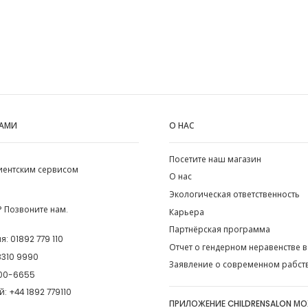
НАМИ
О НАС
Посетите наш магазин
лиентским сервисом
О нас
Экологическая ответственность
 Позвоните нам.
Карьера
Партнёрская программа
ия:
01892 779 110
Отчет о гендерном неравенстве в
8310 9990
Заявление о современном рабст
00-6655
й:
+44 1892 779110
ПРИЛОЖЕНИЕ CHILDRENSALON М