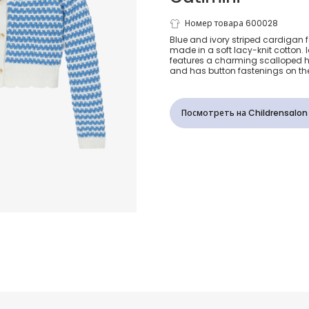
Girls Blue & 
Номер товара 600028
Blue and ivory striped cardigan fo
made in a soft lacy-knit cotton. Id
Stripes Cott
features a charming scalloped h
and has button fastenings on the
Cardigan
Посмотреть на Childrensalon