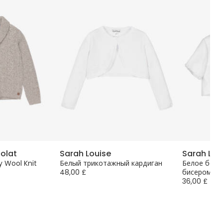
colat
Sarah Louise
Sarah Lou
 Wool Knit
Белый трикотажный кардиган
Белое боле
48,00 £
бисером
36,00 £