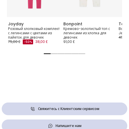
Joyday
Bonpoint
Tomm
 Set
Розовый хлопковый комплект
Кремово-золотистый топ с
Baby 
tés
с легинсами с цветами из
легинсами из хлопка для
Jersey
пайеток для девочек
девочек
45,00
75,00 £
38,00 £
91,00 £
-50%
Свяжитесь с Клиентским сервисом
Напишите нам