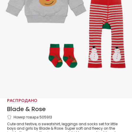
РАСПРОДАНО
Blade & Rose
Номер товара 505913
Серо-красный новогодний комплект с
Cute and festive, a sweatshirt, leggings and socks set for little
легинсами
boys and girls by Blade & Rose. Super soft and fleecy on the