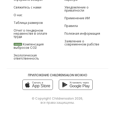
Свяжитесь с нами
Уведомление о
приватности
О нас
Применение ИИ
Таблица размеров
Правила
Отчет о гендерном
неравенстве в оплате
Полезная информация
труда
Заявление о
Компенсация
современном рабстве
НОВИНКИ
выбросов CO2
Экологическая
ответственность
ПРИЛОЖЕНИЕ CHILDRENSALON МОЖНО
Скачать в
Установить через
App Store
Google Play
© Copyright
Childrensalon 2026
,
все права защищены.