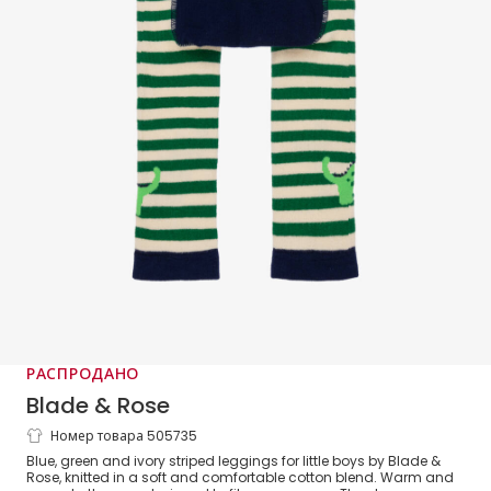
РАСПРОДАНО
Blade & Rose
Номер товара 505735
Синие вязаные леггинсы с динозаврами
Blue, green and ivory striped leggings for little boys by Blade &
для мальчиков
Rose, knitted in a soft and comfortable cotton blend. Warm and