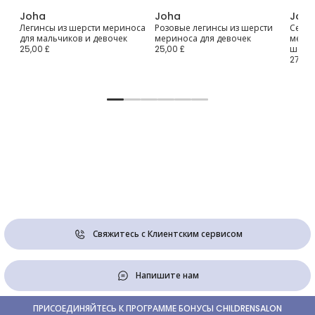
Joha
Joha
Joh
Легинсы из шерсти мериноса
Розовые легинсы из шерсти
Серые
для мальчиков и девочек
мериноса для девочек
мерин
25,00 £
25,00 £
шелк
27,00 
Свяжитесь с Клиентским сервисом
Напишите нам
ПРИСОЕДИНЯЙТЕСЬ К ПРОГРАММЕ БОНУСЫ CHILDRENSALON